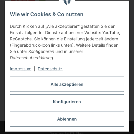
Wie wir Cookies & Co nutzen
Durch Klicken auf „Alle akzeptieren“ gestatten Sie den
Einsatz folgender Dienste auf unserer Website: YouTube,
ReCaptcha. Sie können die Einstellung jederzeit ändern
(Fingerabdruck-Icon links unten). Weitere Details finden
Sie unter
Konfigurieren
und in unserer
Datenschutzerklärung
.
Impressum
|
Datenschutz
Alle akzeptieren
Konfigurieren
Vertrag widerrufen
* Alle Preise inkl. gesetzlicher USt., zzgl.
Versand
Ablehnen
© Weingut Jean Buscher
Powered by
JTL-Shop