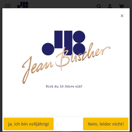
×
Weinshop
Pakete
Artikel 1 - 6 von 6
Ja, ich bin volljährig!
Nein, leider nicht!