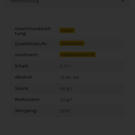
Beschreibung
Geschmacksrich
Produkteigenschaft
Wert
trocken
tung:
Qualitätsstufe:
Qualitätswein
Sortiment:
Lagenwein Edition JB
Inhalt:
0,75 l
Alkohol:
12,0% Vol.
Säure:
4,6 g/l
Restzucker:
3,6 g/l
Jahrgang:
2018