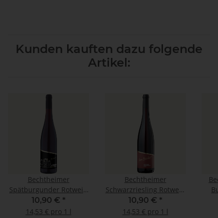
Kunden kauften dazu folgende
Artikel:
Bechtheimer
Bechtheimer
Be
Spätburgunder Rotwein
Schwarzriesling Rotwein
B
trocken Edition Schaf
trocken
10,90 €
*
10,90 €
*
14,53 € pro 1 l
14,53 € pro 1 l