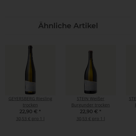
Ähnliche Artikel
GEYERSBERG Riesling
STEIN Weißer
STE
trocken
Burgunder trocken
22,90 €
*
22,90 €
*
30,53 € pro 1 l
30,53 € pro 1 l