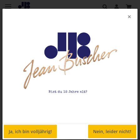
×
Zurück zur Liste
Weinshop
Ja, ich bin volljährig!
Nein, leider nicht!