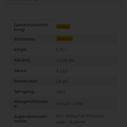
Geschmacksrich
Produkteigenschaft
Wert
trocken
tung:
Sortiment:
Gutswein
Inhalt:
0,75 l
Alkohol:
12,5% Vol.
Säure:
5,3 g/l
Restzucker:
2,0 g/L
Jahrgang:
2021
Allergenhinweis
enthält Sulfite
e:
kein Verkauf an Personen
Jugendschutzhi
nweis:
unter 16 Jahren