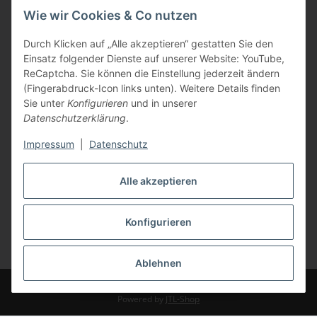
Wie wir Cookies & Co nutzen
Durch Klicken auf „Alle akzeptieren“ gestatten Sie den
Einsatz folgender Dienste auf unserer Website: YouTube,
ReCaptcha. Sie können die Einstellung jederzeit ändern
(Fingerabdruck-Icon links unten). Weitere Details finden
Sie unter
Konfigurieren
und in unserer
Datenschutzerklärung
.
Impressum
|
Datenschutz
Alle akzeptieren
Konfigurieren
Vertrag widerrufen
* Alle Preise inkl. gesetzlicher USt., zzgl.
Versand
Ablehnen
© Weingut Jean Buscher
Powered by
JTL-Shop