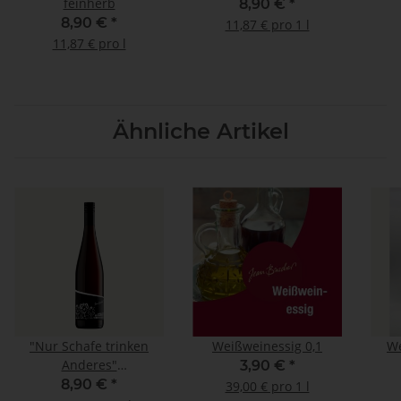
feinherb
8,90 €
*
8,90 €
*
11,87 € pro 1 l
11,87 € pro l
Ähnliche Artikel
"Nur Schafe trinken
Weißweinessig 0,1
We
Anderes"
3,90 €
*
Spätburgunder Rotwein
8,90 €
*
39,00 € pro 1 l