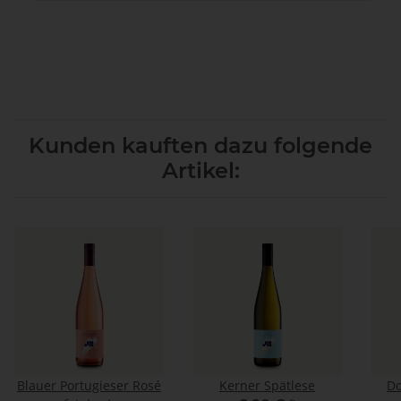
Kunden kauften dazu folgende
Artikel:
Blauer Portugieser Rosé
Kerner Spätlese
Do