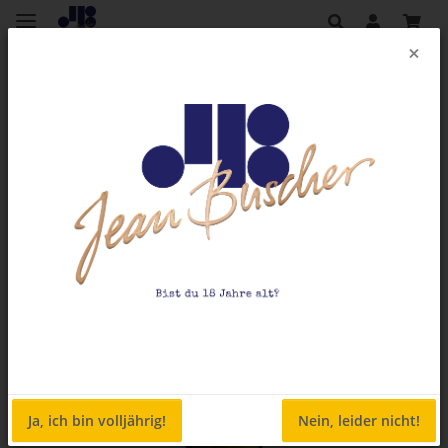
×
Zurück zur Liste
Weinshop
Ja, ich bin volljährig!
Nein, leider nicht!