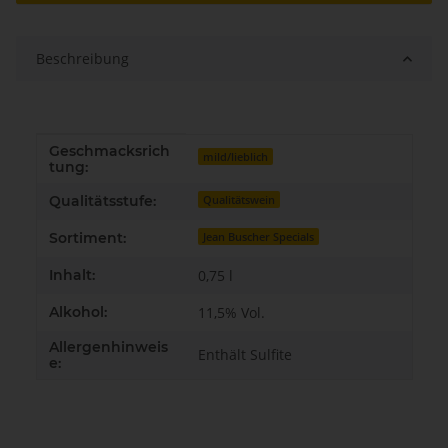
Beschreibung
Geschmacksrich
Produkteigenschaft
Wert
mild/lieblich
tung:
Qualitätsstufe:
Qualitätswein
Sortiment:
Jean Buscher Specials
Inhalt:
0,75 l
Alkohol:
11,5% Vol.
Allergenhinweis
Enthält Sulfite
e: