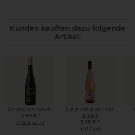
Kunden kauften dazu folgende
Artikel:
Dornröschen Rotwein
Blauer Portugieser Rosé
feinherb
12,90 €
*
8,90 €
*
17,20 € pro 1 l
11,87 € pro l