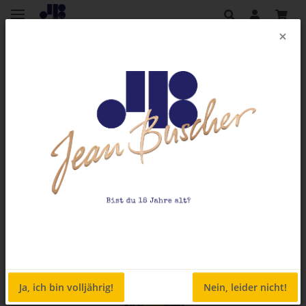
×
Zurück zur Liste
Weinshop
Ja, ich bin volljährig!
Nein, leider nicht!