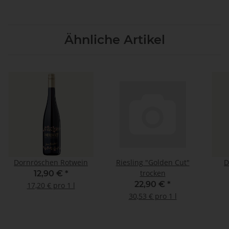
Ähnliche Artikel
Dornröschen Rotwein
Riesling "Golden Cut"
D
trocken
12,90 €
*
22,90 €
*
17,20 € pro 1 l
30,53 € pro 1 l