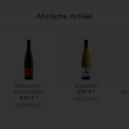
Ähnliche Artikel
Heißes Schaf -
Muskateller
Winzerglühwein
Winz
8,90 €
*
8,90 €
*
11,87 € pro 1 l
11,87 € pro 1 l