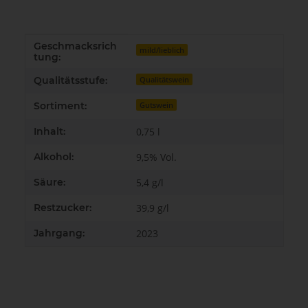
Geschmacksrich
Produkteigenschaft
Wert
mild/lieblich
tung:
Qualitätsstufe:
Qualitätswein
Sortiment:
Gutswein
Inhalt:
0,75 l
Alkohol:
9,5% Vol.
Säure:
5,4 g/l
Restzucker:
39,9 g/l
Jahrgang:
2023