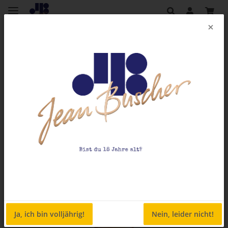
×
Zurück zur Liste
Weinshop
Ja, ich bin volljährig!
Nein, leider nicht!