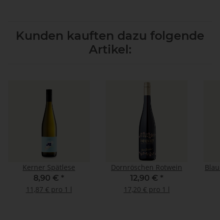
Kunden kauften dazu folgende
Artikel:
Kerner Spätlese
Dornröschen Rotwein
Blau
8,90 €
*
12,90 €
*
11,87 € pro 1 l
17,20 € pro 1 l